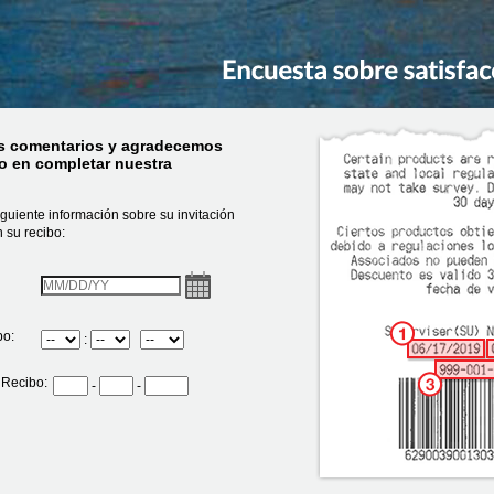
s comentarios y agradecemos
po en completar nuestra
iguiente información sobre su invitación
 su recibo:
VisitDate
bo:
Hora
:
Minuto
InputMeridian
 Recibo:
CN1
-
-
CN2
CN3