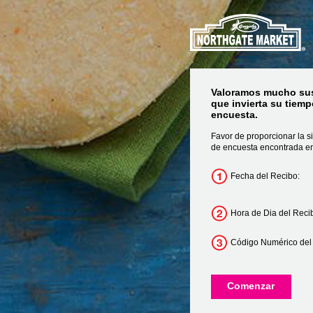
Valoramos mucho su
que invierta su tiem
encuesta.
Favor de proporcionar la s
de encuesta encontrada en
Fecha del Recibo:
Hora de Dia del Reci
Código Numérico del